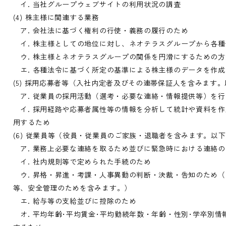
イ. 当社グループウェブサイトの利用状況の調査
(4) 株主様に関連する業務
ア. 会社法に基づく権利の行使・義務の履行のため
イ. 株主様としての地位に対し、ネオテラスグループから各
ウ. 株主様とネオテラスグループの関係を円滑にするための方
エ. 各種法令に基づく所定の基準による株主様のデータを作
(5) 採用応募者等（入社内定者及びその連帯保証人を含みます
ア. 従業員の採用活動（選考・必要な連絡・情報提供等）を行
イ. 採用経路や応募者属性等の情報を分析して統計や資料を
用するため
(6) 従業員等（役員・従業員のご家族・退職者を含みます。以
ア. 業務上必要な連絡を取るため並びに緊急時における連絡の
イ. 社内規則等で定められた手続のため
ウ. 昇格・昇進・考課・人事異動の判断・決裁・告知のため
等、安全管理のためを含みます。）
エ. 給与等の支給並びに控除のため
オ. 平均年齢･平均賃金･平均勤続年数・年齢・性別･学卒別