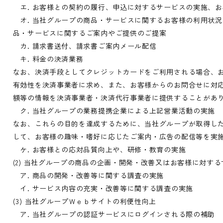
エ. お客様との契約の履行、申込に対するサービスの実施、
オ. 当社グループの商品・サービスに関するお客様の利用状
品・サービスに関するご案内やご提供のご提案
カ. 請求書送付、請求書ご案内メール配信
キ. 料金の決済業務
なお、決済手段としてクレジットカードをご利用される場合、
有効性を決済事業者に求め、また、お客様からのお問合せに対
額等の情報を決済事業者・決済代行事業者に提供することがあ
ク. 当社グループの業務提携企業による上記営業活動の実施
なお、これらの目的を達成するために、当社グループが取得し
して、お客様の趣味・嗜好に応じたご案内・広告の配信等を実
ケ. お客様との応対品質向上や、研修・教育の実施
(2) 当社グループの商品の企画・開発・改善又はお客様に対す
ア. 商品の開発・改善等に関する調査の実施
イ. サービス内容の充実・改善等に関する調査の実施
(3) 当社グループＷｅｂサイトの利便性向上
ア. 当社グループの認証サービスにログインされる際の補助