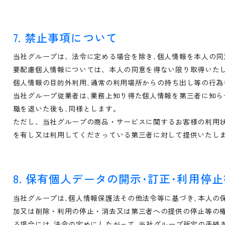
7. 禁止事項について
当社グループは、法令に定める場合を除き､個人情報を本人の同
要配慮個人情報については、本人の同意を得ない限り取得いた
個人情報の目的外利用､通常の利用場所からの持ち出し等の行為
当社グループ従業者は､業務上知り得た個人情報を第三者に知ら
職を退いた後も､同様とします｡
ただし、当社グループの商品・サービスに関するお客様の利用
を有し又は利用してくださっている第三者に対して提供いたし
8. 保有個人データの開示･訂正･利用停
当社グループは､個人情報保護法その他法令等に基づき､本人の
加又は削除・利用の停止・消去又は第三者への提供の停止等の権
る場合には､法令の定めにしたがって､当社グループ所定の手続