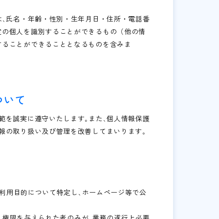
は､氏名・年齢・性別・生年月日・住所・電話番
定の個人を識別することができるもの（他の情
することができることとなるものを含みま
ついて
範を誠実に遵守いたします｡また､個人情報保護
報の取り扱い及び管理を改善してまいります｡
い､利用目的について特定し､ホームページ等で公
じ､権限を与えられた者のみが､業務の遂行上必要