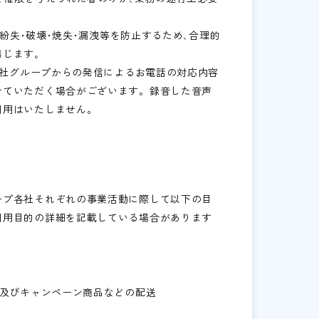
･紛失･破壊･焼失･漏洩等を防止するため､合理的
じます｡
当社グループからの発信によるお電話の対応内容
せていただく場合がございます。録音した音声
利用はいたしません。
ープ各社それぞれの事業活動に際して以下の目
利用目的の詳細を記載している場合があります
信及びキャンペーン商品などの配送