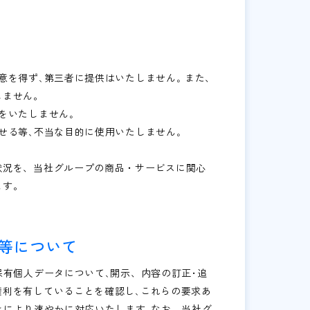
意を得ず､第三者に提供はいたしません｡ また、
しません。
をいたしません｡
せる等､不当な目的に使用いたしません｡
状況を、当社グループの商品・サービスに関心
ます。
止等について
保有個人データについて､開示、内容の訂正･追
利を有していることを確認し､これらの要求あ
きにより速やかに対応いたします｡なお、当社グ