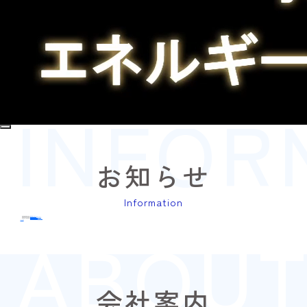
INFOR
お知らせ
Information
2026.07.24
お知らせ
夏季休業のお知らせ
2026.04.30
お知らせ
ゴールデンウィーク休業のお知らせ
ABOUT
2025.12.17
お知らせ
年末年始休業のお知らせ
2024.11.28
お知らせ
ネオテラス公式サイトを公開しました。
すべて見る
会社案内