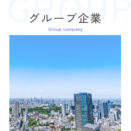
GROUP
グループ企業
Group company
NEO corporation