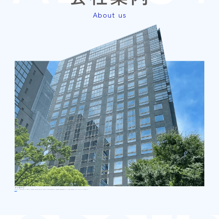
About us
メッセージ
ネオテラスグループは、2004年に電子ブレーカー「N-EBシリーズ」の販売を開始し、累計30万台以上を販売、業界トップの実績を誇ります。2024年には新電力事業に参入し、電力使用効率向上と電気料金削減を含めたソリューションを提供。全国の拠点を通じ、コンサルティングやアフターメンテナンスも展開しています。
詳しく見る