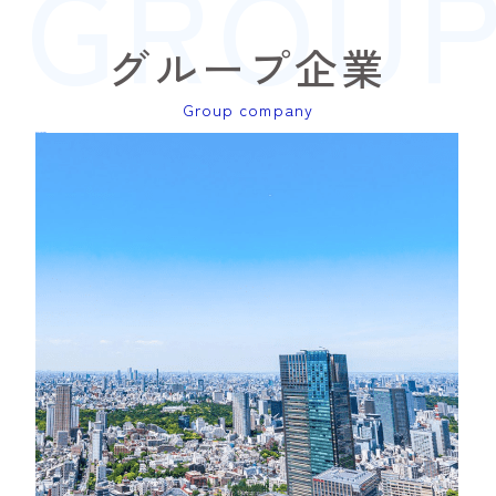
GROUP
グループ企業
Group company
NEO corporation