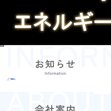
INFOR
お知らせ
Information
2026.07.24
お知らせ
夏季休業のお知らせ
2026.04.30
お知らせ
ゴールデンウィーク休業のお知らせ
ABOUT
2025.12.17
お知らせ
年末年始休業のお知らせ
2024.11.28
お知らせ
ネオテラス公式サイトを公開しました。
すべて見る
会社案内