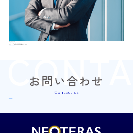
メッセージ
ネオテラスグループは、低圧電力を使用する中小事業者向けに電子ブレーカー「N-EBシリーズ」の開発・販売を主力事業とし、電力使用効率の向上と電気料金削減を提供しています。1999年の創業以来、業績を順調に拡大し、業界トップの売上を誇ります。現在、経営管理体制の強化および持続的な企業価値向上に向けた体制構築のため、人材を募集しています。
グループ各社の採用情報はこちら
CONTA
ネオ・コーポレーション
テラス
ネオテラス
お問い合わせ
Contact us
フォームから問い合わせる